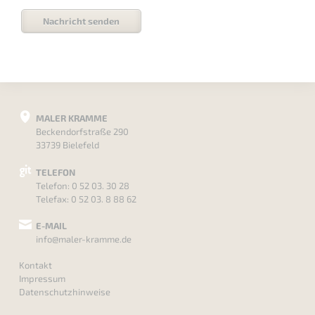
Nachricht senden
MALER KRAMME
Beckendorfstraße 290
33739 Bielefeld
TELEFON
Telefon:
0 52 03. 30 28
Telefax: 0 52 03. 8 88 62
E-MAIL
info@maler-kramme.de
Kontakt
Impressum
Datenschutzhinweise