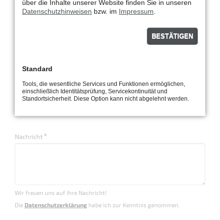
über die Inhalte unserer Website finden Sie in unseren
Datenschutzhinweisen
bzw. im
Impressum
.
PLZ Ort
BESTÄTIGEN
Pflichtfeld
*
Telefon
Standard
Tools, die wesentliche Services und Funktionen ermöglichen,
einschließlich Identitätsprüfung, Servicekontinuität und
E-Mail
Standortsicherheit. Diese Option kann nicht abgelehnt werden.
Pflichtfeld
*
Nachricht
Wir freuen uns auf Ihre Nachricht!
Die
Datenschutzerklärung
habe ich zur Kenntnis genommen.