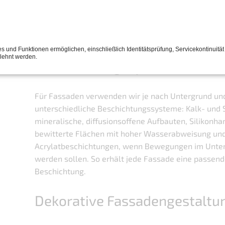
Fassadenanstriche und
es und Funktionen ermöglichen, einschließlich Identitätsprüfung, Servicekontinuität
lehnt werden.
Beschichtungssysteme
Für Fassaden verwenden wir je nach Untergrund u
unterschiedliche Beschichtungssysteme: Kalk- und S
mineralische, diffusionsoffene Aufbauten, Silikonhar
bewitterte Flächen mit hoher Wasserabweisung und
Acrylatbeschichtungen, wenn Bewegungen im Unt
werden sollen. So erhält jede Fassade eine passend
Beschichtung.
Dekorative Fassadengestaltu