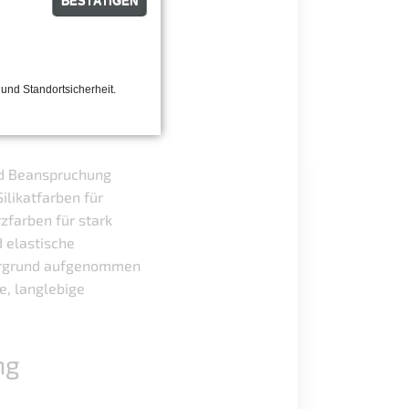
BESTÄTIGEN
 und Standortsicherheit.
nd Beanspruchung
ilikatfarben für
zfarben für stark
 elastische
ergrund aufgenommen
e, langlebige
ng