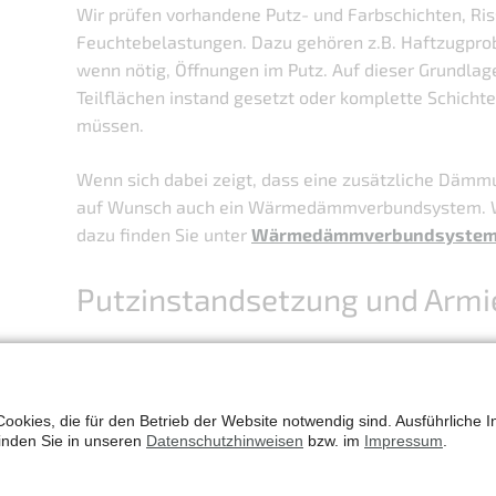
Wir prüfen vorhandene Putz- und Farbschichten, Ris
Feuchtebelastungen. Dazu gehören z.B. Haftzugpro
wenn nötig, Öffnungen im Putz. Auf dieser Grundlag
Teilflächen instand gesetzt oder komplette Schicht
müssen.
Wenn sich dabei zeigt, dass eine zusätzliche Dämmun
auf Wunsch auch ein Wärmedämmverbundsystem. W
dazu finden Sie unter
Wärmedämmverbundsystem
Putzinstandsetzung und Armi
Schadhafte Putzbereiche werden entfernt, Untergrü
geeigneten Sanier- oder Armierungsputzen wieder 
mit Armierungsgewebe und systemgerechten Mörtel
ookies, die für den Betrieb der Website notwendig sind. Ausführliche I
finden Sie in unseren
Datenschutzhinweisen
bzw. im
Impressum
.
entsteht eine tragfähige, ebene Fläche als Basis fü
Fassadenaufbau.