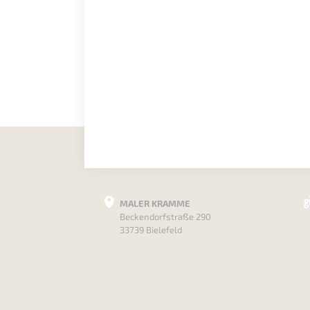
MALER KRAMME
Beckendorfstraße 290
33739 Bielefeld