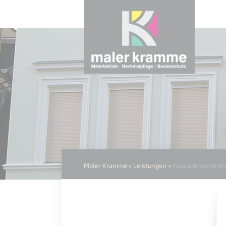
Navigation
überspringen
Maler Kramme
»
Leistungen
»
Fassadenanstrich
Navigation